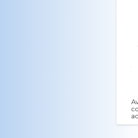
Av
co
ac