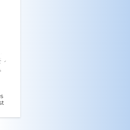
es
st