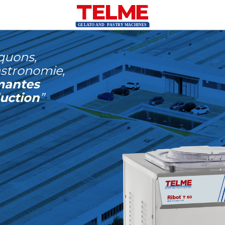
iquons,
gastronomie,
mantes
uction
”