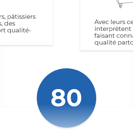
s, pâtissiers
Avec leurs ce
, des
interprètent
rt qualité-
faisant conna
qualité part
80